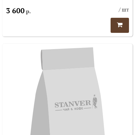
3 600
/ шт
р.