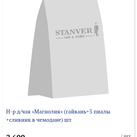
Н-р д/чая «Магнолия» (гайвань+3 пиалы
+сливник в чемодане) шт
/ шт