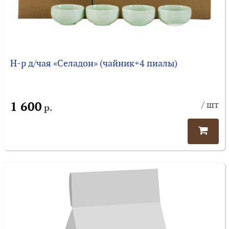
Н-р д/чая «Селадон» (чайник+4 пиалы)
1 600
/ шт
р.