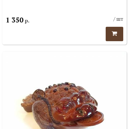
1 350
/ шт
р.