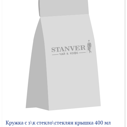
Кружка с з\к стекло\стеклян крышка 400 мл