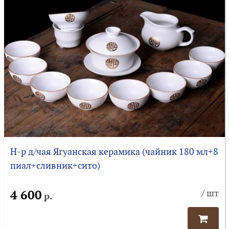
Н-р д/чая Ягуанская керамика (чайник 180 мл+8
пиал+сливник+сито)
4 600
/ шт
р.