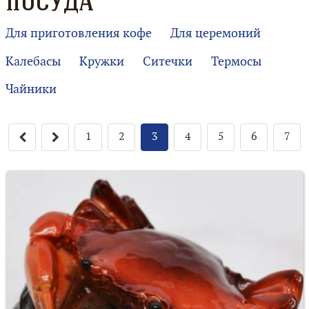
ПОСУДА
Для приготовления кофе
Для церемоний
Калебасы
Кружки
Ситечки
Термосы
Чайники
1
2
3
4
5
6
7