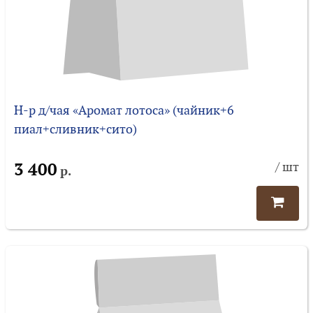
Н-р д/чая «Аромат лотоса» (чайник+6
пиал+сливник+сито)
3 400
/ шт
р.