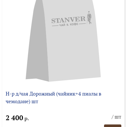
Н-р д/чая Дорожный (чайник+4 пиалы в
чемодане) шт
2 400
/ шт
р.