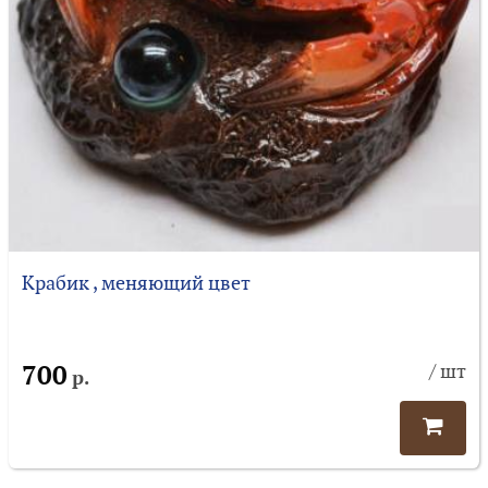
Крабик , меняющий цвет
700
/ шт
р.