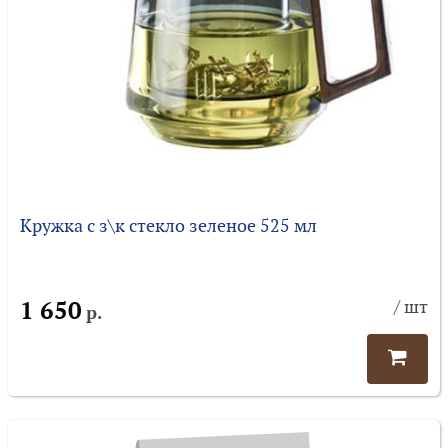
Кружка с з\к стекло зеленое 525 мл
1 650
/ шт
р.