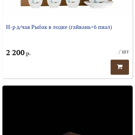
Н-р д/чая Рыбак в лодке (гайвань+6 пиал)
2 200
/ шт
р.