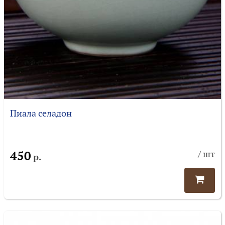
Пиала селадон
450
/ шт
р.