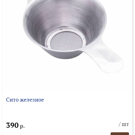
Сито железное
390
/ шт
р.