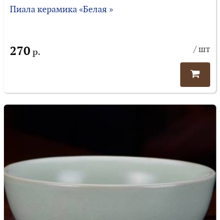
Пиала керамика «Белая »
270
/ шт
р.