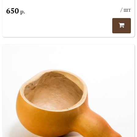
650
/ шт
р.