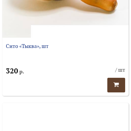
Сито «Тыква», шт
320
/ шт
р.