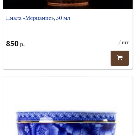
Пиала «Мерцание», 50 мл
850
/ шт
р.