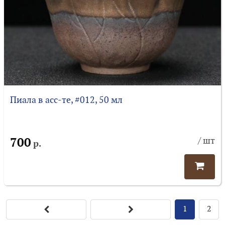
Пиала в асс-те, #012, 50 мл
700
/ шт
р.
1
2