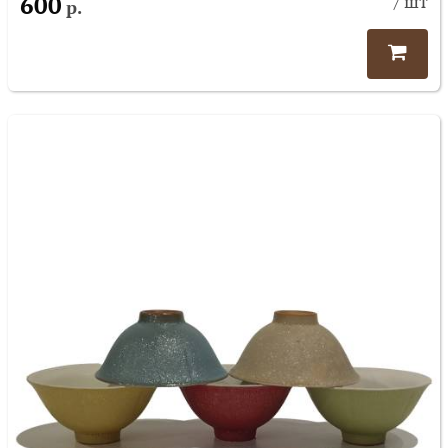
600
/ шт
р.