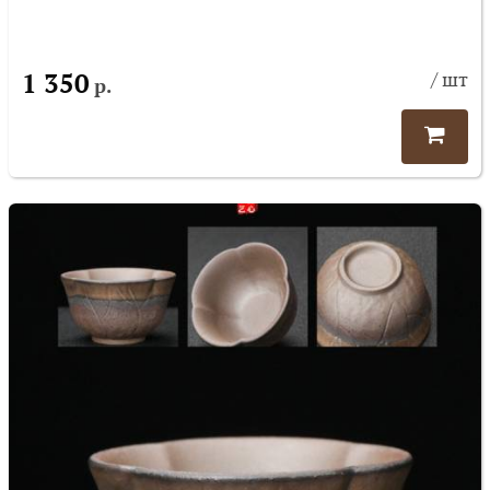
1 350
/ шт
р.